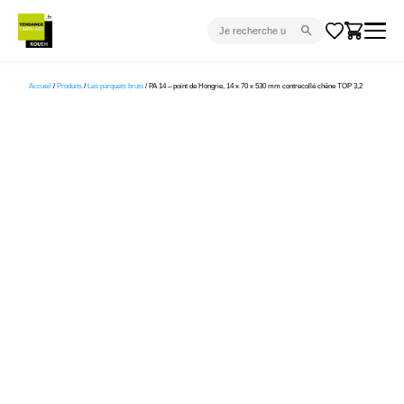
CARRELAGE INTÉRIEUR
Accueil
/
Produits
/
Les parquets bruts
/ PA 14 – point de Hongrie, 14 x 70 x 530 mm contrecollé chêne TOP 3,2
CARRELAGE EXTÉRIEUR
PARQUET
SANITAIRE
VENTES FLASH
PROJET CLÉ EN MAIN
DEVIS
CONSEIL