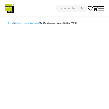
CARRELAGE INTÉRIEUR
Accueil
/
Produits
/
Les parquets bruts
/ PA 17 – gris nuage contrecollé chêne TOP 4,5
CARRELAGE EXTÉRIEUR
PARQUET
SANITAIRE
VENTES FLASH
PROJET CLÉ EN MAIN
DEVIS
CONSEIL