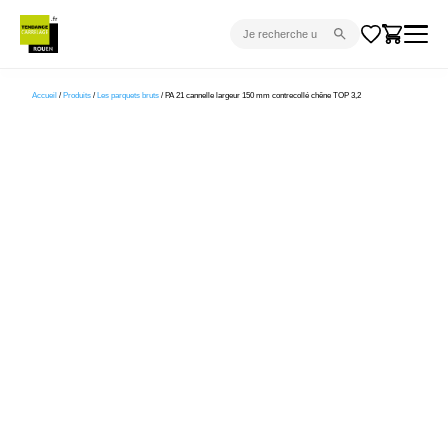
CARRELAGE INTÉRIEUR
Accueil
/
Produits
/
Les parquets bruts
/ PA 21 cannelle largeur 150 mm contrecollé chêne TOP 3,2
CARRELAGE EXTÉRIEUR
PARQUET
SANITAIRE
VENTES FLASH
PROJET CLÉ EN MAIN
DEVIS
CONSEIL