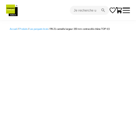
CARRELAGE INTÉRIEUR
Accueil
/
Produits
/
Les parquets bruts
/ PA 21 cannelle largeur 150 mm contrecollé chêne TOP 4,5
CARRELAGE EXTÉRIEUR
PARQUET
SANITAIRE
VENTES FLASH
PROJET CLÉ EN MAIN
DEVIS
CONSEIL