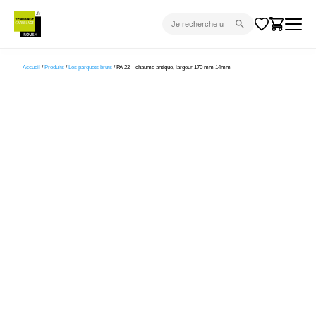
CARRELAGE INTÉRIEUR
Accueil
/
Produits
/
Les parquets bruts
/ PA 22 – chaume antique, largeur 170 mm 14mm
CARRELAGE EXTÉRIEUR
PARQUET
SANITAIRE
VENTES FLASH
PROJET CLÉ EN MAIN
DEVIS
CONSEIL