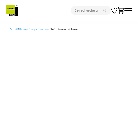
CARRELAGE INTÉRIEUR
Accueil
/
Produits
/
Les parquets bruts
/ PA 3 – brun cendré 14mm
CARRELAGE EXTÉRIEUR
PARQUET
SANITAIRE
VENTES FLASH
PROJET CLÉ EN MAIN
DEVIS
CONSEIL