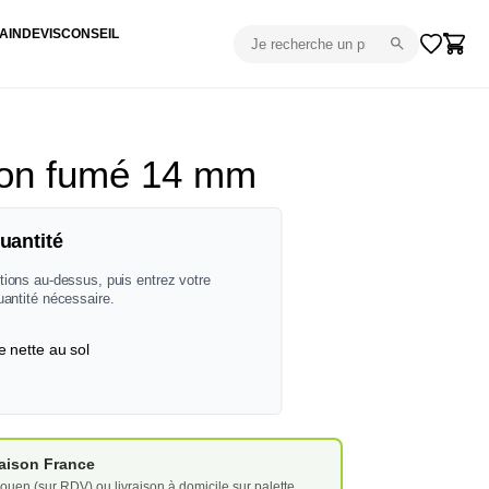
AIN
DEVIS
CONSEIL
ron fumé 14 mm
uantité
tions au-dessus, puis entrez votre
uantité nécessaire.
e nette au sol
vraison France
ouen (sur RDV) ou livraison à domicile sur palette.