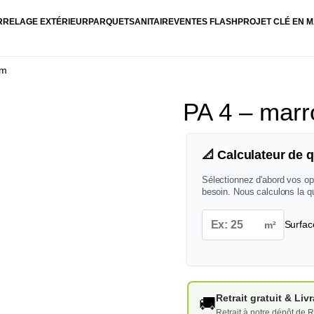
RRELAGE EXTÉRIEUR
PARQUET
SANITAIRE
VENTES FLASH
PROJET CLÉ EN M
mm
PA 4 – mar
📐 Calculateur de q
Sélectionnez d'abord vos op
besoin. Nous calculons la q
m²
Surfac
Retrait gratuit & Li
🚚
Retrait à notre dépôt de R