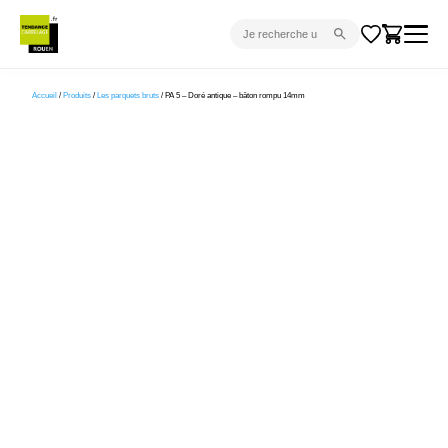
CARRELAGE INTÉRIEUR
Accueil
/
Produits
/
Les parquets bruts
/ PA 5 – Doré antique – bâton rompu 14mm
CARRELAGE EXTÉRIEUR
PARQUET
SANITAIRE
VENTES FLASH
PROJET CLÉ EN MAIN
DEVIS
CONSEIL