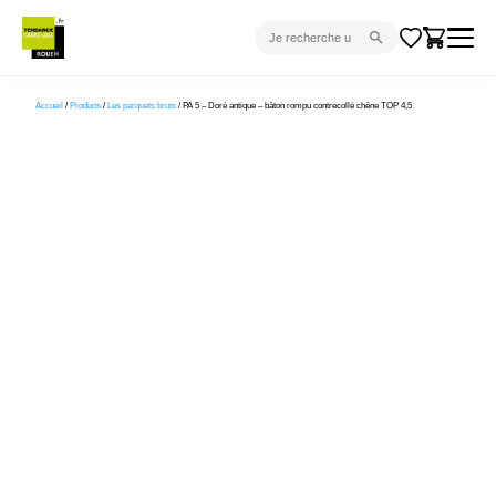
CARRELAGE INTÉRIEUR
Accueil
/
Produits
/
Les parquets bruts
/ PA 5 – Doré antique – bâton rompu contrecollé chêne TOP 4,5
CARRELAGE EXTÉRIEUR
PARQUET
SANITAIRE
VENTES FLASH
PROJET CLÉ EN MAIN
DEVIS
CONSEIL