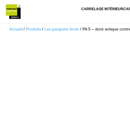
CARRELAGE INTÉRIEUR
CA
Accueil
/
Produits
/
Les parquets bruts
/ PA 5 – doré antique cont