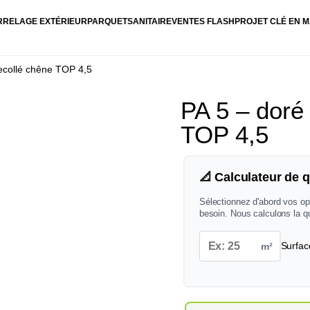
RRELAGE EXTÉRIEUR
PARQUET
SANITAIRE
VENTES FLASH
PROJET CLÉ EN M
recollé chêne TOP 4,5
PA 5 – doré
TOP 4,5
📐 Calculateur de q
Sélectionnez d'abord vos op
besoin. Nous calculons la q
m²
Surfac