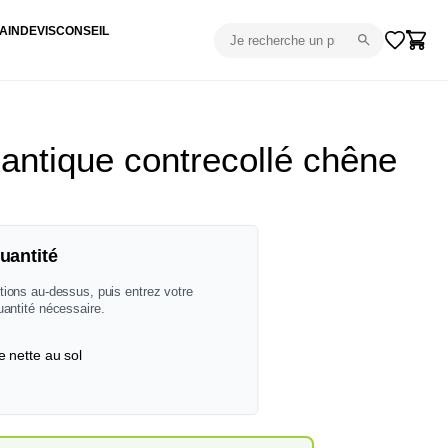
AIN
DEVIS
CONSEIL
 antique contrecollé chêne
uantité
tions au-dessus, puis entrez votre
uantité nécessaire.
e nette au sol