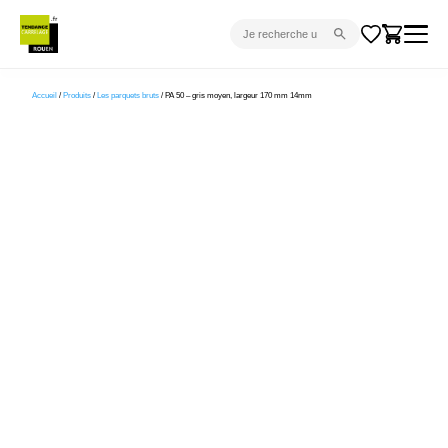
CARRELAGE INTÉRIEUR
Accueil
/
Produits
/
Les parquets bruts
/ PA 50 – gris moyen, largeur 170 mm 14mm
CARRELAGE EXTÉRIEUR
PARQUET
SANITAIRE
VENTES FLASH
PROJET CLÉ EN MAIN
DEVIS
CONSEIL