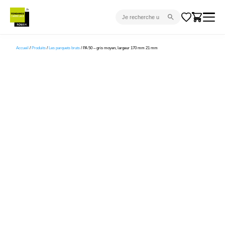
CARRELAGE INTÉRIEUR
Accueil
/
Produits
/
Les parquets bruts
/ PA 50 – gris moyen, largeur 170 mm 21 mm
CARRELAGE EXTÉRIEUR
PARQUET
SANITAIRE
VENTES FLASH
PROJET CLÉ EN MAIN
DEVIS
CONSEIL