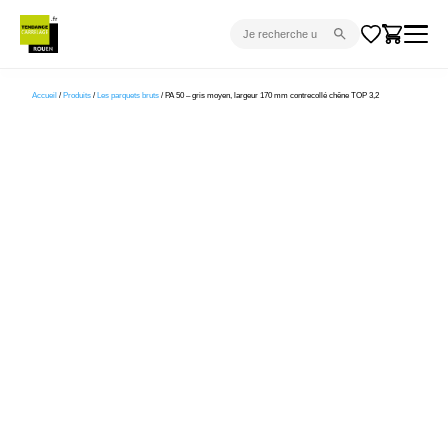
CARRELAGE INTÉRIEUR
Accueil
/
Produits
/
Les parquets bruts
/ PA 50 – gris moyen, largeur 170 mm contrecollé chêne TOP 3,2
CARRELAGE EXTÉRIEUR
PARQUET
SANITAIRE
VENTES FLASH
PROJET CLÉ EN MAIN
DEVIS
CONSEIL