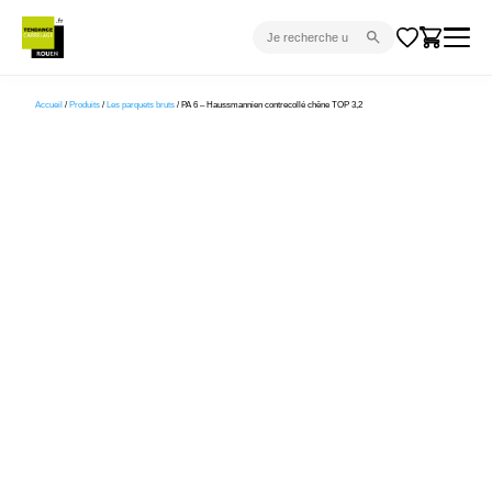
CARRELAGE INTÉRIEUR
Accueil
/
Produits
/
Les parquets bruts
/ PA 6 – Haussmannien contrecollé chêne TOP 3,2
CARRELAGE EXTÉRIEUR
PARQUET
SANITAIRE
VENTES FLASH
PROJET CLÉ EN MAIN
DEVIS
CONSEIL