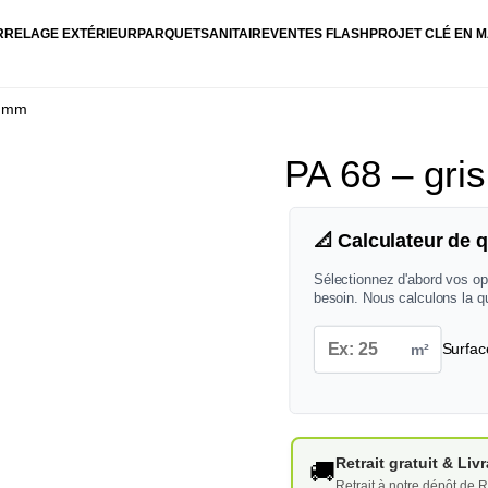
RRELAGE EXTÉRIEUR
PARQUET
SANITAIRE
VENTES FLASH
PROJET CLÉ EN M
1 mm
PA 68 – gr
📐 Calculateur de q
Sélectionnez d'abord vos op
besoin. Nous calculons la q
m²
Surfac
Retrait gratuit & Li
🚚
Retrait à notre dépôt de R