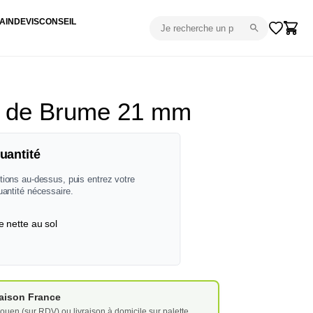
AIN
DEVIS
CONSEIL
is de Brume 21 mm
uantité
tions au-dessus, puis entrez votre
uantité nécessaire.
e nette au sol
vraison France
ouen (sur RDV) ou livraison à domicile sur palette.