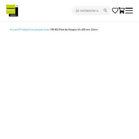
CARRELAGE INTÉRIEUR
Accueil
/
Produits
/
Les parquets bruts
/ PA 801 Point de-Hongrie 14 x100 mm 21mm
CARRELAGE EXTÉRIEUR
PARQUET
SANITAIRE
VENTES FLASH
PROJET CLÉ EN MAIN
DEVIS
CONSEIL