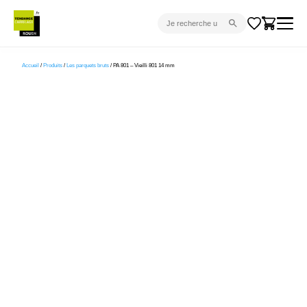
CARRELAGE INTÉRIEUR
Accueil
/
Produits
/
Les parquets bruts
/ PA 801 – Vieilli 801 14 mm
CARRELAGE EXTÉRIEUR
PARQUET
SANITAIRE
VENTES FLASH
PROJET CLÉ EN MAIN
DEVIS
CONSEIL