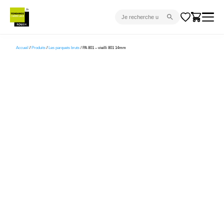
CARRELAGE INTÉRIEUR
Accueil
/
Produits
/
Les parquets bruts
/ PA 801 – vieilli 801 14mm
CARRELAGE EXTÉRIEUR
PARQUET
SANITAIRE
VENTES FLASH
PROJET CLÉ EN MAIN
DEVIS
CONSEIL