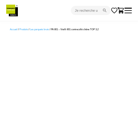
CARRELAGE INTÉRIEUR
Accueil
/
Produits
/
Les parquets bruts
/ PA 801 – Vieilli 801 contrecollé chêne TOP 3,2
CARRELAGE EXTÉRIEUR
PARQUET
SANITAIRE
VENTES FLASH
PROJET CLÉ EN MAIN
DEVIS
CONSEIL