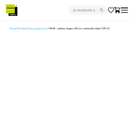
CARRELAGE INTÉRIEUR
Accueil
/
Produits
/
Les parquets bruts
/ PA 84 – ardoise, largeur 150 mm contrecollé chêne TOP 4,5
CARRELAGE EXTÉRIEUR
PARQUET
SANITAIRE
VENTES FLASH
PROJET CLÉ EN MAIN
DEVIS
CONSEIL