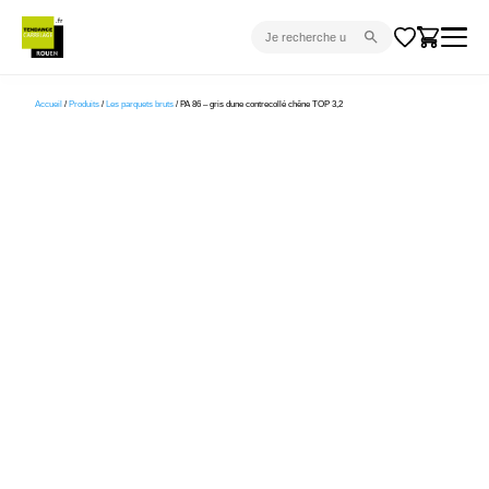
CARRELAGE INTÉRIEUR
Accueil
/
Produits
/
Les parquets bruts
/ PA 86 – gris dune contrecollé chêne TOP 3,2
CARRELAGE EXTÉRIEUR
PARQUET
SANITAIRE
VENTES FLASH
PROJET CLÉ EN MAIN
DEVIS
CONSEIL