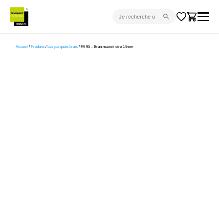
CARRELAGE INTÉRIEUR
Accueil
/
Produits
/
Les parquets bruts
/ PA 95 – Brun manoir ciré 14mm
CARRELAGE EXTÉRIEUR
PARQUET
SANITAIRE
VENTES FLASH
PROJET CLÉ EN MAIN
DEVIS
CONSEIL