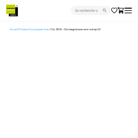
CARRELAGE INTÉRIEUR
Accueil
/
Produits
/
Les parquets bruts
/ Col. 252 B – Gris beige brossé verni mat top 4,5
CARRELAGE EXTÉRIEUR
PARQUET
SANITAIRE
VENTES FLASH
PROJET CLÉ EN MAIN
DEVIS
CONSEIL