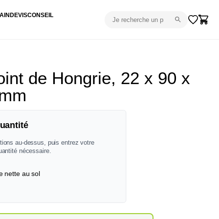
AIN
DEVIS
CONSEIL
int de Hongrie, 22 x 90 x
 mm
uantité
tions au-dessus, puis entrez votre
uantité nécessaire.
e nette au sol