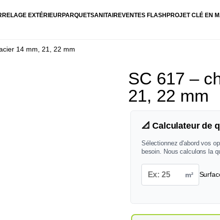
RRELAGE EXTÉRIEUR
PARQUET
SANITAIRE
VENTES FLASH
PROJET CLÉ EN M
 acier 14 mm, 21, 22 mm
SC 617 – ch
21, 22 mm
📐 Calculateur de q
Sélectionnez d'abord vos op
besoin. Nous calculons la q
m²
Surfac