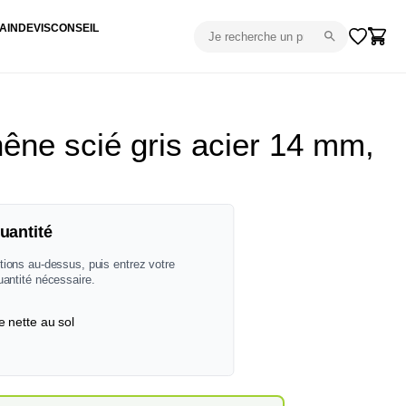
AIN
DEVIS
CONSEIL
êne scié gris acier 14 mm,
uantité
tions au-dessus, puis entrez votre
uantité nécessaire.
e nette au sol