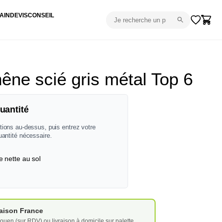
AIN
DEVIS
CONSEIL
êne scié gris métal Top 6
uantité
tions au-dessus, puis entrez votre
uantité nécessaire.
e nette au sol
vraison France
ouen (sur RDV) ou livraison à domicile sur palette.