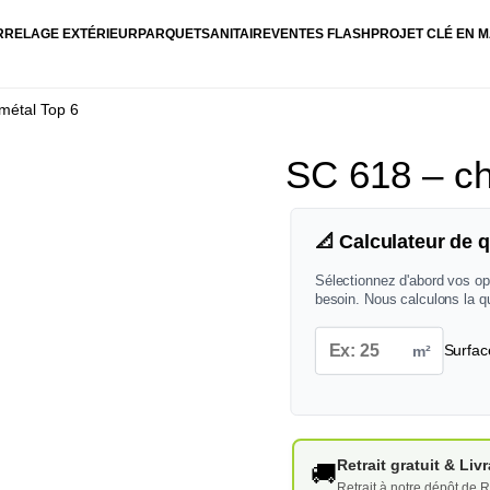
RRELAGE EXTÉRIEUR
PARQUET
SANITAIRE
VENTES FLASH
PROJET CLÉ EN M
 métal Top 6
SC 618 – ch
📐 Calculateur de q
Sélectionnez d'abord vos op
besoin. Nous calculons la q
m²
Surfac
Retrait gratuit & Li
🚚
Retrait à notre dépôt de R