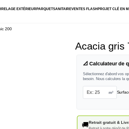
RRELAGE EXTÉRIEUR
PARQUET
SANITAIRE
VENTES FLASH
PROJET CLÉ EN M
sic 200
Acacia gris
📐 Calculateur de q
Sélectionnez d'abord vos op
besoin. Nous calculons la q
m²
Surfac
Retrait gratuit & Li
🚚
Retrait à notre dépôt de R