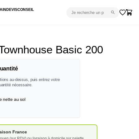
AIN
DEVIS
CONSEIL
 Townhouse Basic 200
uantité
tions au-dessus, puis entrez votre
uantité nécessaire.
e nette au sol
vraison France
ouen (sur RDV) ou livraison à domicile sur palette.