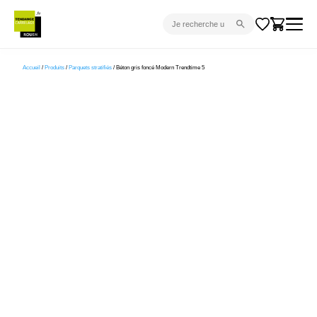
CARRELAGE INTÉRIEUR
Accueil
/
Produits
/
Parquets stratifiés
/ Béton gris foncé Modern Trendtime 5
CARRELAGE EXTÉRIEUR
PARQUET
SANITAIRE
VENTES FLASH
PROJET CLÉ EN MAIN
DEVIS
CONSEIL