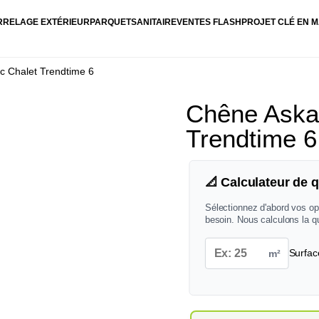
RRELAGE EXTÉRIEUR
PARQUET
SANITAIRE
VENTES FLASH
PROJET CLÉ EN M
c Chalet Trendtime 6
Chêne Askad
Trendtime 6
📐 Calculateur de q
Sélectionnez d'abord vos op
besoin. Nous calculons la q
m²
Surfac