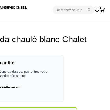
AIN
DEVIS
CONSEIL
a chaulé blanc Chalet
uantité
tions au-dessus, puis entrez votre
uantité nécessaire.
e nette au sol