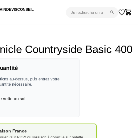
AIN
DEVIS
CONSEIL
icle Countryside Basic 400
uantité
tions au-dessus, puis entrez votre
uantité nécessaire.
e nette au sol
vraison France
ouen (sur RDV) ou livraison à domicile sur palette.