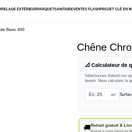
RRELAGE EXTÉRIEUR
PARQUET
SANITAIRE
VENTES FLASH
PROJET CLÉ EN M
ide Basic 400
Chêne Chron
📐 Calculateur de q
Sélectionnez d'abord vos op
besoin. Nous calculons la q
m²
Surfac
Retrait gratuit & Li
🚚
Retrait à notre dépôt de R