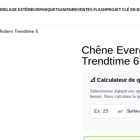
RRELAGE EXTÉRIEUR
PARQUET
SANITAIRE
VENTES FLASH
PROJET CLÉ EN M
Modern Trendtime 6
Chêne Everg
Trendtime 6
📐 Calculateur de q
Sélectionnez d'abord vos op
besoin. Nous calculons la q
m²
Surfac