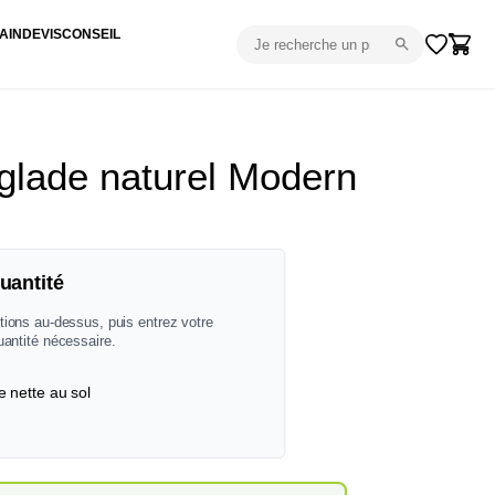
AIN
DEVIS
CONSEIL
lade naturel Modern
uantité
tions au-dessus, puis entrez votre
uantité nécessaire.
e nette au sol