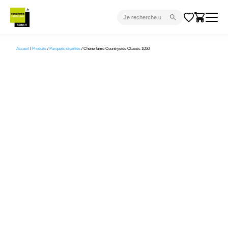
CARRELAGE INTÉRIEUR
Accueil
/
Produits
/
Parquets stratifiés
/ Chêne fumé Countryside Classic 1050
CARRELAGE EXTÉRIEUR
PARQUET
SANITAIRE
VENTES FLASH
PROJET CLÉ EN MAIN
DEVIS
CONSEIL