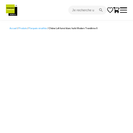
CARRELAGE INTÉRIEUR
Accueil
/
Produits
/
Parquets stratifiés
/ Chêne Loft fumé blanc huilé Modern Trendtime 6
CARRELAGE EXTÉRIEUR
PARQUET
SANITAIRE
VENTES FLASH
PROJET CLÉ EN MAIN
DEVIS
CONSEIL