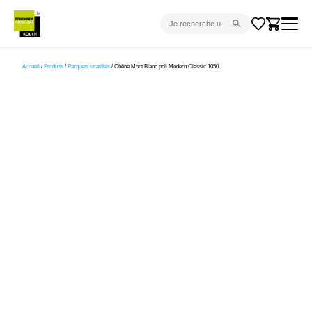
CARRELAGE INTÉRIEUR
Accueil
/
Produits
/
Parquets stratifiés
/ Chêne Mont Blanc poli Modern Classic 1050
CARRELAGE EXTÉRIEUR
PARQUET
SANITAIRE
VENTES FLASH
PROJET CLÉ EN MAIN
DEVIS
CONSEIL