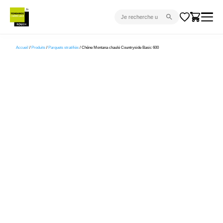
CARRELAGE INTÉRIEUR
Accueil
/
Produits
/
Parquets stratifiés
/ Chêne Montana chaulé Countryside Basic 600
CARRELAGE EXTÉRIEUR
PARQUET
SANITAIRE
VENTES FLASH
PROJET CLÉ EN MAIN
DEVIS
CONSEIL