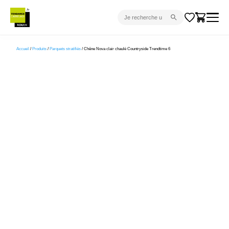
CARRELAGE INTÉRIEUR
Accueil
/
Produits
/
Parquets stratifiés
/ Chêne Nova clair chaulé Countryside Trendtime 6
CARRELAGE EXTÉRIEUR
PARQUET
SANITAIRE
VENTES FLASH
PROJET CLÉ EN MAIN
DEVIS
CONSEIL