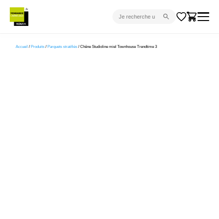
CARRELAGE INTÉRIEUR
Accueil
/
Produits
/
Parquets stratifiés
/ Chêne Studioline miel Townhouse Trendtime 3
CARRELAGE EXTÉRIEUR
PARQUET
SANITAIRE
VENTES FLASH
PROJET CLÉ EN MAIN
DEVIS
CONSEIL