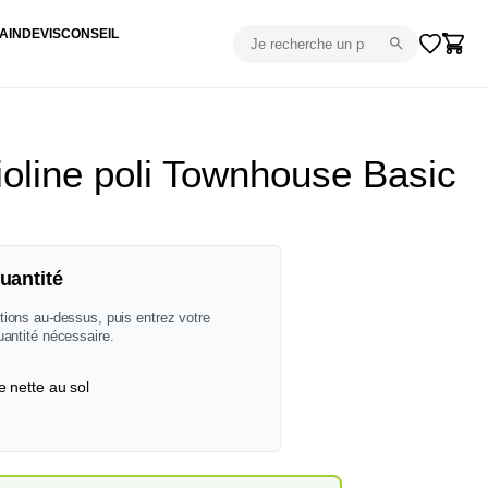
AIN
DEVIS
CONSEIL
oline poli Townhouse Basic
uantité
tions au-dessus, puis entrez votre
uantité nécessaire.
e nette au sol