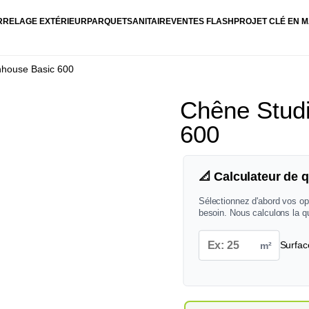
RRELAGE EXTÉRIEUR
PARQUET
SANITAIRE
VENTES FLASH
PROJET CLÉ EN M
nhouse Basic 600
Chêne Studi
600
📐 Calculateur de q
Sélectionnez d'abord vos op
besoin. Nous calculons la q
m²
Surfac