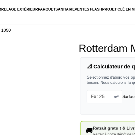
RRELAGE EXTÉRIEUR
PARQUET
SANITAIRE
VENTES FLASH
PROJET CLÉ EN M
c 1050
Rotterdam 
📐 Calculateur de q
Sélectionnez d'abord vos op
besoin. Nous calculons la q
m²
Surfac
Retrait gratuit & Li
🚚
Retrait à notre dépôt de R