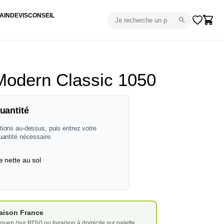
AIN
DEVIS
CONSEIL
Modern Classic 1050
uantité
tions au-dessus, puis entrez votre
uantité nécessaire.
e nette au sol
vraison France
ouen (sur RDV) ou livraison à domicile sur palette.