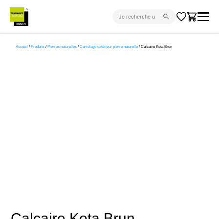
CARRELAGE INTÉRIEUR
Accueil
/
Produits
/
Pierres naturelles
/
Carrelage extérieur pierre naturelle
/ Calcaire Kota Brun
CARRELAGE EXTÉRIEUR
PARQUET
SANITAIRE
VENTES FLASH
PROJET CLÉ EN MAIN
DEVIS
CONSEIL
Calcaire Kota Brun