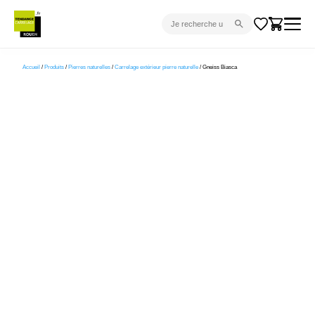
CARRELAGE INTÉRIEUR
Accueil
/
Produits
/
Pierres naturelles
/
Carrelage extérieur pierre naturelle
/ Gneiss Biasca
CARRELAGE EXTÉRIEUR
PARQUET
SANITAIRE
VENTES FLASH
PROJET CLÉ EN MAIN
DEVIS
CONSEIL