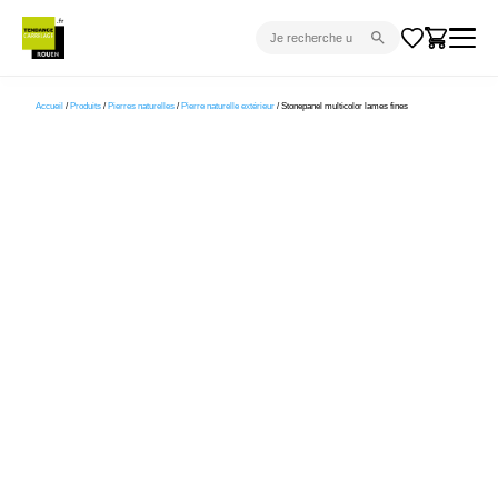
CARRELAGE INTÉRIEUR
Accueil
/
Produits
/
Pierres naturelles
/
Pierre naturelle extérieur
/ Stonepanel multicolor lames fines
CARRELAGE EXTÉRIEUR
PARQUET
SANITAIRE
VENTES FLASH
PROJET CLÉ EN MAIN
DEVIS
CONSEIL