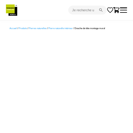
CARRELAGE INTÉRIEUR
Accueil
/
Produits
/
Pierres naturelles
/
Pierre naturelle intérieur
/ Douche de tête montage mural
CARRELAGE EXTÉRIEUR
PARQUET
SANITAIRE
VENTES FLASH
PROJET CLÉ EN MAIN
DEVIS
CONSEIL