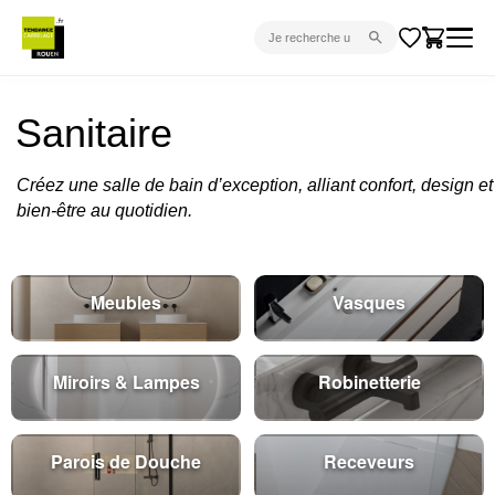
CARRELAGE INTÉRIEUR
Sanitaire
CARRELAGE EXTÉRIEUR
PARQUET
Créez une salle de bain d’exception, alliant confort, design et
bien-être au quotidien.
SANITAIRE
VENTES FLASH
Meubles
Vasques
PROJET CLÉ EN MAIN
DEVIS
Miroirs & Lampes
Robinetterie
CONSEIL
Parois de Douche
Receveurs