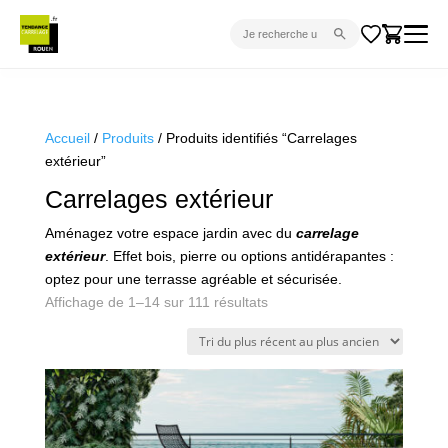
CARRELAGE INTÉRIEUR
CARRELAGE EXTÉRIEUR
Accueil
/
Produits
/ Produits identifiés “Carrelages
extérieur”
PARQUET
Carrelages extérieur
SANITAIRE
Aménagez votre espace jardin avec du
carrelage
VENTES FLASH
extérieur
. Effet bois, pierre ou options antidérapantes :
PROJET CLÉ EN MAIN
optez pour une terrasse agréable et sécurisée.
Trié
Affichage de 1–14 sur 111 résultats
DEVIS
du
plus
CONSEIL
récent
au
plus
ancien