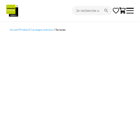
CARRELAGE INTÉRIEUR
Accueil
/
Produits
/
Carrelages extérieurs
/ Terracota
CARRELAGE EXTÉRIEUR
PARQUET
SANITAIRE
VENTES FLASH
PROJET CLÉ EN MAIN
DEVIS
CONSEIL