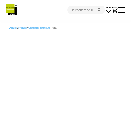
CARRELAGE INTÉRIEUR
Accueil
/
Produits
/
Carrelages extérieurs
/ Aora
CARRELAGE EXTÉRIEUR
PARQUET
SANITAIRE
VENTES FLASH
PROJET CLÉ EN MAIN
DEVIS
CONSEIL