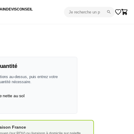
AIN
DEVIS
CONSEIL
uantité
tions au-dessus, puis entrez votre
uantité nécessaire.
e nette au sol
vraison France
ouen (sur RDV) ou livraison à domicile sur palette.