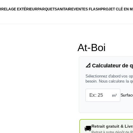
RRELAGE EXTÉRIEUR
PARQUET
SANITAIRE
VENTES FLASH
PROJET CLÉ EN M
At-Boi
📐 Calculateur de q
Sélectionnez d'abord vos op
besoin. Nous calculons la q
m²
Surfac
Retrait gratuit & Li
🚚
Retrait à notre dépôt de R