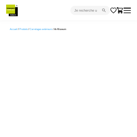
CARRELAGE INTÉRIEUR
Accueil
/
Produits
/
Carrelages extérieurs
/ At-Museum
CARRELAGE EXTÉRIEUR
PARQUET
SANITAIRE
VENTES FLASH
PROJET CLÉ EN MAIN
DEVIS
CONSEIL