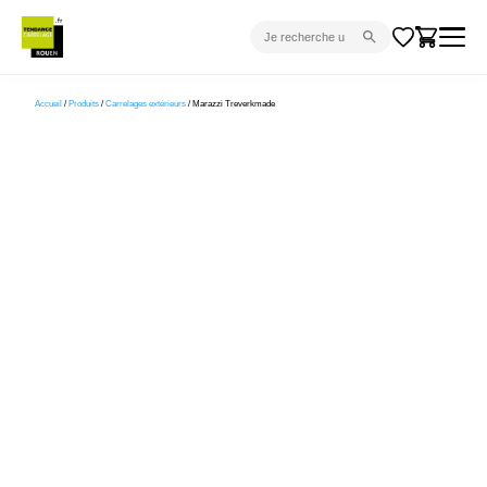
CARRELAGE INTÉRIEUR
Accueil
/
Produits
/
Carrelages extérieurs
/ Marazzi Treverkmade
CARRELAGE EXTÉRIEUR
PARQUET
SANITAIRE
VENTES FLASH
PROJET CLÉ EN MAIN
DEVIS
CONSEIL